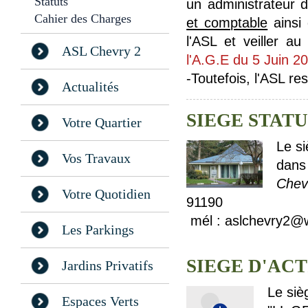
Statuts
un administrateur 
Cahier des Charges
et comptable
ainsi 
l'ASL et veiller a
ASL Chevry 2
l'A.G.E du 5 Juin 2
-
Toutefois, l'ASL re
Actualités
SIEGE STAT
Votre Quartier
Le s
Vos Travaux
dans 
Chevr
Votre Quotidien
91190
mél : aslchevry2@
Les Parkings
SIEGE D'AC
Jardins Privatifs
Le siè
Espaces Verts