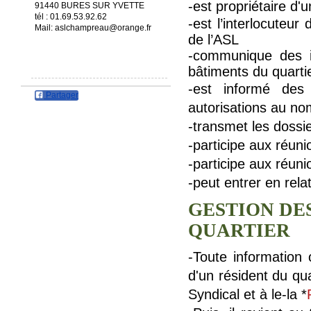
-est propriétaire d
91440 BURES SUR YVETTE
tél : 01.69.53.92.62
-est l’interlocuteu
Mail: aslchampreau@orange.fr
de l’ASL
-communique des i
bâtiments du quarti
-est informé des 
Partager
autorisations au n
-transmet les dossi
-participe aux ré
-participe aux réu
-peut entrer en rel
GESTION DE
QUARTIER
-Toute information
d'un résident du qua
Syndical et à le-la *