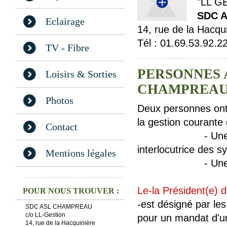
"LL G
SDC 
Eclairage
14, rue de la Hacqu
Tél : 01.69.53.92.2
TV - Fibre
PERSONNES 
Loisirs & Sorties
CHAMPREA
Photos
Deux personnes ont 
la gestion courante 
Contact
- Une responsa
interlocutrice des 
Mentions légales
- Une responsa
Le-la Président(e
POUR NOUS TROUVER :
-
est désigné par le
SDC ASL CHAMPREAU
c/o LL-Gestion
pour un mandat d'u
14, rue de la Hacquinière