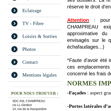
ses dossiers. La fi
réserve le droit d'en
Eclairage
Attention
: pour
TV - Fibre
CHAMPREAU exige
approximative du
Loisirs & Sorties
envisagés sur le q
échafaudages...)
Photos
*Faute d'avoir été
Contact
ces emplacements :
concerné les frais d
Mentions légales
NORMES IM
-Façades
: aspect gr
POUR NOUS TROUVER :
SDC ASL CHAMPREAU
c/o LL-Gestion
-Portes latérales d’a
14, rue de la Hacquinière