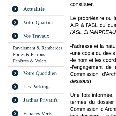
constituer.
Actualités
Le propriétaire ou l
Votre Quartier
A.R à l'ASL du qua
l’ASL CHAMPREAU
Vos Travaux
-l’adresse et la nat
Ravalement & Rambardes
-une copie du devis 
Portes & Perrons
-le nom et les coor
Fenêtres & Volets
-l’engagement de 
Votre Quotidien
Commission d’Arch
dessous
)
Les Parkings
Une fois informée,
Jardins Privatifs
termes du dossier 
Commission d'Archi
Espaces Verts