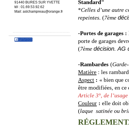
Standard"
91440 BURES SUR YVETTE
tél : 01.69.53.92.62
*
Celles d’une autre c
Mail: aslchampreau@orange.fr
repeintes.
(
7ème
déci
-Portes
de garages :
Partager
porte de garages devr
(
7ème
décision. AG 
-Rambardes
(
Garde-
Matière
: les rambarde
Aspect
:
« bien que c
être modifiées, en ce 
Article 3°, de l’usage
Couleur
:
elle doit ob
(
laque satinée ou bri
RÉGLEMENT