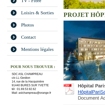
TV - Fibre
Loisirs & Sorties
PROJET HÔP
Photos
Contact
Mentions légales
POUR NOUS TROUVER :
SDC ASL CHAMPREAU
c/o LL-Gestion
14, rue de la Hacquinière
Hôpital Pari
91440 BURES SUR YVETTE
tél : 01.69.53.92.62
HôpitalPariSa
Mail: aslchampreau@orange.fr
Document Ad